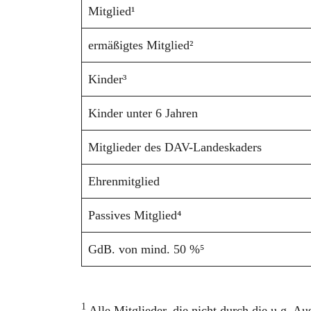
Mitglied¹
ermäßigtes Mitglied²
Kinder³
Kinder unter 6 Jahren
Mitglieder des DAV-Landeskaders
Ehrenmitglied
Passives Mitglied⁴
GdB. von mind. 50 %⁵
1
Alle Mitglieder, die nicht durch die u.g. A